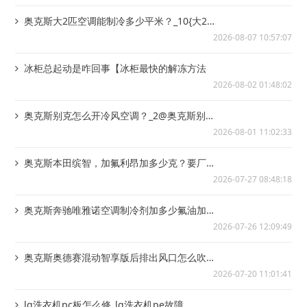
奥克斯大2匹空调能制冷多少平米？_10{大2匹
空调能制冷多少平米？_11
2026-08-07 10:57:07
冰柜总起动是咋回事【冰柜最快的解冻方法
2026-08-02 01:48:02
奥克斯别克怎么开冷风空调？_2@奥克斯别克
这款车怎么开冷风
2026-08-01 11:02:33
奥克斯本田缤智，加氟利昂加多少克？要厂家
标准{奥克斯本田缤智发动机用启停技术空调...
2026-07-27 08:48:18
奥克斯奔驰唯雅诺空调制冷剂加多少氟油加多
少，别说去ssss_奥克斯奔驰怎么开冷风...
2026-07-26 12:09:49
奥克斯奥德赛混动智享版后排出风口怎么吹的
热风？-奥克斯奥迪 a7空调系统 这是什...
2026-07-20 11:01:41
lg洗衣机pc板怎么修_lg洗衣机pe故障