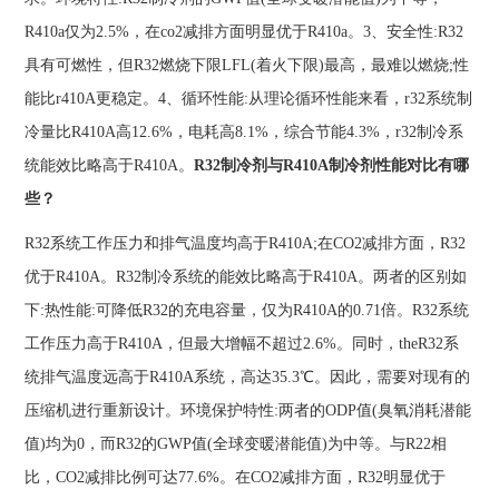
R410a仅为2.5%，在co2减排方面明显优于R410a。3、安全性:R32
具有可燃性，但R32燃烧下限LFL(着火下限)最高，最难以燃烧;性
能比r410A更稳定。4、循环性能:从理论循环性能来看，r32系统制
冷量比R410A高12.6%，电耗高8.1%，综合节能4.3%，r32制冷系
统能效比略高于R410A。
R32制冷剂与R410A制冷剂性能对比有哪
些？
R32系统工作压力和排气温度均高于R410A;在CO2减排方面，R32
优于R410A。R32制冷系统的能效比略高于R410A。两者的区别如
下:热性能:可降低R32的充电容量，仅为R410A的0.71倍。R32系统
工作压力高于R410A，但最大增幅不超过2.6%。同时，theR32系
统排气温度远高于R410A系统，高达35.3℃。因此，需要对现有的
压缩机进行重新设计。环境保护特性:两者的ODP值(臭氧消耗潜能
值)均为0，而R32的GWP值(全球变暖潜能值)为中等。与R22相
比，CO2减排比例可达77.6%。在CO2减排方面，R32明显优于