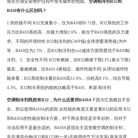
免在空调安装维护过程中发生爆炸的危险。
空调制冷剂R32和
R410有什么区别吗？
1.热性能不同:R32充液量小，仅为R410的0.71倍。R32系统的工作
压力比R410系统高，但最大增加2.6%，相当于R410系统的压力要
求。不同的环境特性:R32制冷剂的GWP值(全球变暖潜势值)为中
等，R410仅为2.5%，且R32制冷剂在co2减排方面明显优于R410制
冷剂。3、安全性不同:R32有燃烧，但R32燃烧下限LFL(着火下限)
最高，最难燃烧，比R410.4更稳定。循环性能不同:从理论循环性
能来看，R32系统制冷量比R410高12.6%，功耗高8.1%，综合节能
4.3%。R32制冷系统的能效比略高于R410。来源:制冷剂
空调制冷剂既然有R32，为什么还要用R410A？
因为它易燃且不安
全。所以使用R410A的原因:从性能的角度主要是看R32的应用:R32
和R410A的性能在制冷方面，对于商业系统是非常好的，但对于
冷冻应用不是最合适的。R410A是现在主流变频空调的制冷剂，
非共沸混合物(R32和R125的一半)不能用排气方法安装(蒸发温度