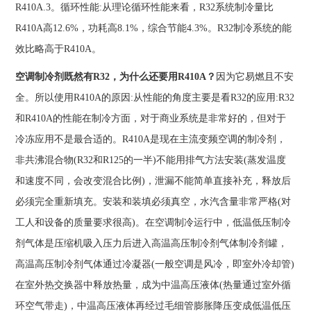
R410A.3。循环性能:从理论循环性能来看，R32系统制冷量比
R410A高12.6%，功耗高8.1%，综合节能4.3%。R32制冷系统的能
效比略高于R410A。
空调制冷剂既然有R32，为什么还要用R410A？
因为它易燃且不安
全。所以使用R410A的原因:从性能的角度主要是看R32的应用:R32
和R410A的性能在制冷方面，对于商业系统是非常好的，但对于
冷冻应用不是最合适的。R410A是现在主流变频空调的制冷剂，
非共沸混合物(R32和R125的一半)不能用排气方法安装(蒸发温度
和速度不同，会改变混合比例)，泄漏不能简单直接补充，释放后
必须完全重新填充。安装和装填必须真空，水汽含量非常严格(对
工人和设备的质量要求很高)。在空调制冷运行中，低温低压制冷
剂气体是压缩机吸入压力后进入高温高压制冷剂气体制冷剂罐，
高温高压制冷剂气体通过冷凝器(一般空调是风冷，即室外冷却管)
在室外热交换器中释放热量，成为中温高压液体(热量通过室外循
环空气带走)，中温高压液体再经过毛细管膨胀降压变成低温低压