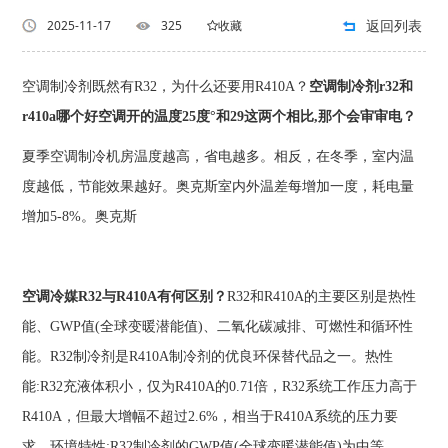
返回列表
2025-11-17
325
收藏
空调制冷剂既然有R32，为什么还要用R410A？
空调制冷剂r32和
r410a哪个好空调开的温度25度°和29这两个相比,那个会审审电？
夏季空调制冷机房温度越高，省电越多。相反，在冬季，室内温
度越低，节能效果越好。奥克斯室内外温差每增加一度，耗电量
增加5-8%。奥克斯
空调冷媒R32与R410A有何区别？
R32和R410A的主要区别是热性
能、GWP值(全球变暖潜能值)、二氧化碳减排、可燃性和循环性
能。R32制冷剂是R410A制冷剂的优良环保替代品之一。热性
能:R32充液体积小，仅为R410A的0.71倍，R32系统工作压力高于
R410A，但最大增幅不超过2.6%，相当于R410A系统的压力要
求。环境特性:R32制冷剂的GWP值(全球变暖潜能值)为中等，