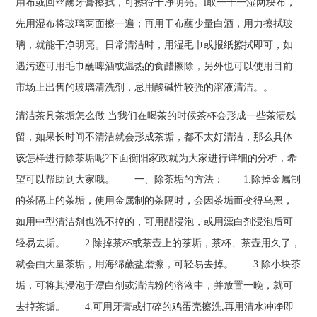
用布或回丝蘸牙膏擦拭，可擦得干净明亮。l取一干一湿两块布，
先用湿布将玻璃两面擦一遍；再用干布蘸少量白酒，用力擦拭玻
璃，就能干净明亮。日常清洁时，用湿毛巾或报纸擦拭即可，如
遇污迹可用毛巾蘸啤酒或温热的食醋擦除，另外也可以使用目前
市场上出售的玻璃清洗剂，忌用酸碱性较强的溶液清洁。。
清洁茶具茶垢怎么做 当我们在喝茶的时候茶杯会形成一些茶渍残
留，如果长时间不清洁就会形成茶垢，都不太好清洁，那么具体
该怎样进行除茶垢呢?下面衡阳家政就为大家进行详细的分析，希
望可以帮助到大家哦。 一、除茶垢的方法： 1.除掉金属制
的茶隔上的茶垢，使用金属制的茶隔时，会因茶垢而变得乌黑，
如用中型清洁剂也洗不掉的，可用醋浸泡，或用漂白剂浸泡后可
轻易去垢。 2.除掉茶杯或茶壶上的茶垢，茶杯、茶壶用久了，
就会由大量茶垢，用海绵蘸盐磨擦，可轻易去掉。 3.除小块茶
垢，可将其浸泡于漂白剂或清洁粉的溶液中，并放置一晚，就可
去掉茶垢。 4.可用牙膏或打碎的鸡蛋壳擦洗,再用清水冲净即