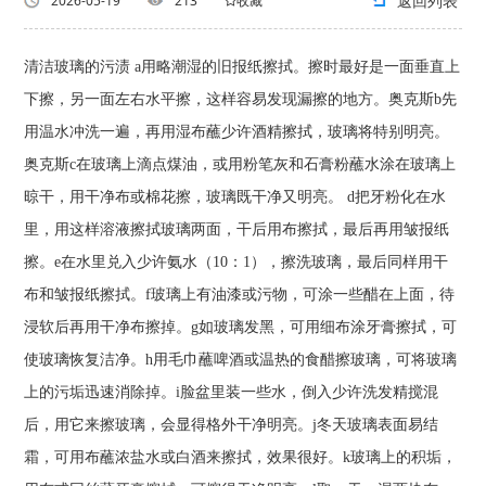
返回列表
2026-05-19
213
收藏
清洁玻璃的污渍 a用略潮湿的旧报纸擦拭。擦时最好是一面垂直上
下擦，另一面左右水平擦，这样容易发现漏擦的地方。奥克斯b先
用温水冲洗一遍，再用湿布蘸少许酒精擦拭，玻璃将特别明亮。
奥克斯c在玻璃上滴点煤油，或用粉笔灰和石膏粉蘸水涂在玻璃上
晾干，用干净布或棉花擦，玻璃既干净又明亮。 d把牙粉化在水
里，用这样溶液擦拭玻璃两面，干后用布擦拭，最后再用皱报纸
擦。e在水里兑入少许氨水（10：1），擦洗玻璃，最后同样用干
布和皱报纸擦拭。f玻璃上有油漆或污物，可涂一些醋在上面，待
浸软后再用干净布擦掉。g如玻璃发黑，可用细布涂牙膏擦拭，可
使玻璃恢复洁净。h用毛巾蘸啤酒或温热的食醋擦玻璃，可将玻璃
上的污垢迅速消除掉。i脸盆里装一些水，倒入少许洗发精搅混
后，用它来擦玻璃，会显得格外干净明亮。j冬天玻璃表面易结
霜，可用布蘸浓盐水或白酒来擦拭，效果很好。k玻璃上的积垢，